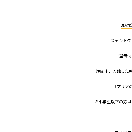
202
ステンドグ
“聖母マ
期間中、入館した
『マリア
※小学生以下の方は