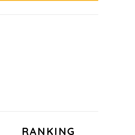
RECRUIT
鈴屋グループでは
一緒にはたらく仲間を募集しています！
RANKING