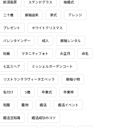
那須高原
ステンドグラス
結婚式
二十歳
振袖由来
挙式
アレンジ
プレゼント
ホワイトクリスマス
バレンタインデー
成人
振袖レンタル
妊娠
マタニティフォト
お正月
命名
七五三ヘア
ミッシェルガーデンコート
リストランテラヴィータエベッラ
振袖小物
名付け
5歳
卒業式
卒業袴
和服
着物
婚活
婚活イベント
婚活豆知識
婚活成功のコツ