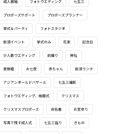
成人振袖
フォトウエディング
七五三
プロポーズサポート
プロポーズプランナー
挙式＆パーティ
フォトスタジオ
那須イベント
挙式のみ
花束
記念日
少人数ウエディング
前撮り
神社
家族婚
お七夜
赤ちゃん
那須ランチ
アジアンオールドバザール
七五三撮影
フォトウエディング、結婚式
クリスマス
クリスマスプロポーズ
命名書
お宮参り
写真で残す成人式
七五三詣り
きもの