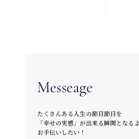
M
e
s
s
e
a
g
e
た
く
さ
ん
あ
る
人
生
の
節
目
節
目
を
「
幸
せ
の
実
感
」
が
出
来
る
瞬
間
と
な
る
お
手
伝
い
し
た
い
！