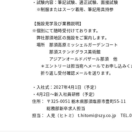
・試験内容：筆記試験、適正試験、面接試験
※制服またはスーツ着用、筆記用具持参
【施設見学及び業務説明】
※個別にて随時受付けております。
弊社那須地区の施設をご案内します。
場所 那須高原ミッシェルガーデンコート
那須ステンドグラス美術館
アジアンオールドバザール那須 他
＊エントリーは担当宛へメールでお申し込みく
折り返し受付確認メールを送ります。
・入社式：2027年4月1日（予定）
・4月2日～新入社員研修（予定）
住所
〒325-0051 栃木県那須塩原市豊町55-11
総務部新卒求人担当
担当
人見（ヒトミ） t.hitomi@szy.co.jp TEL.