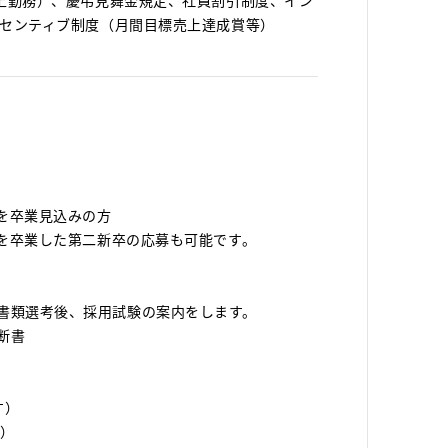
上勤務）、慶弔見舞金規定、社員割引制度、イン
センティブ制度（月間目標売上達成賞等）
校を卒業見込みの方
校を卒業した第二新卒の応募も可能です。
書類選考後、採用試験の案内をします。
断書
す）
）