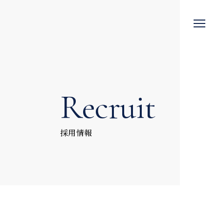
R
e
c
r
u
i
t
採
用
情
報