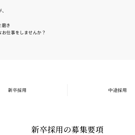
が、
を磨き
なお仕事をしませんか？
新卒採用
中途採用
新
卒
採
用
の
募
集
要
項