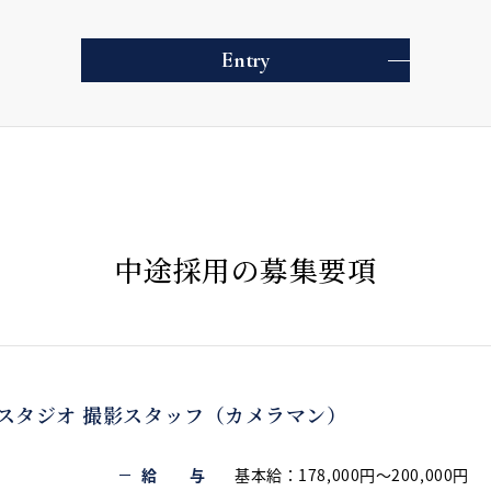
Entry
中
途
採
用
の
募
集
要
項
スタジオ 撮影スタッフ（カメラマン）
給 与
基本給：178,000円～200,000円