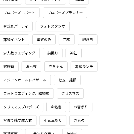
プロポーズサポート
プロポーズプランナー
挙式＆パーティ
フォトスタジオ
那須イベント
挙式のみ
花束
記念日
少人数ウエディング
前撮り
神社
家族婚
お七夜
赤ちゃん
那須ランチ
アジアンオールドバザール
七五三撮影
フォトウエディング、結婚式
クリスマス
クリスマスプロポーズ
命名書
お宮参り
写真で残す成人式
七五三詣り
きもの
那須高原
ステンドグラス
結婚式