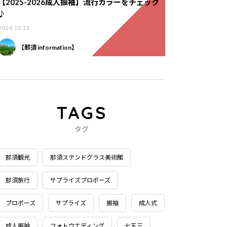
【2025-2026成人振袖】流行カラーをチェック
♪
2024.10.11
【那須 information】
TAGS
タグ
那須観光
那須ステンドグラス美術館
那須旅行
サプライズプロポーズ
プロポーズ
サプライズ
振袖
成人式
成人振袖
フォトウエディング
七五三