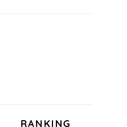
RECRUIT
鈴屋グループでは
一緒にはたらく仲間を募集しています！
RANKING