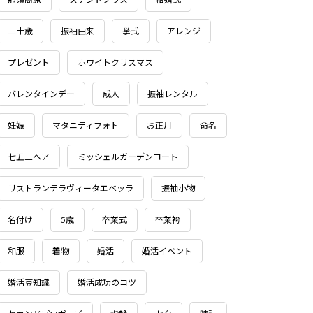
二十歳
振袖由来
挙式
アレンジ
プレゼント
ホワイトクリスマス
バレンタインデー
成人
振袖レンタル
妊娠
マタニティフォト
お正月
命名
七五三ヘア
ミッシェルガーデンコート
リストランテラヴィータエベッラ
振袖小物
名付け
5歳
卒業式
卒業袴
和服
着物
婚活
婚活イベント
婚活豆知識
婚活成功のコツ