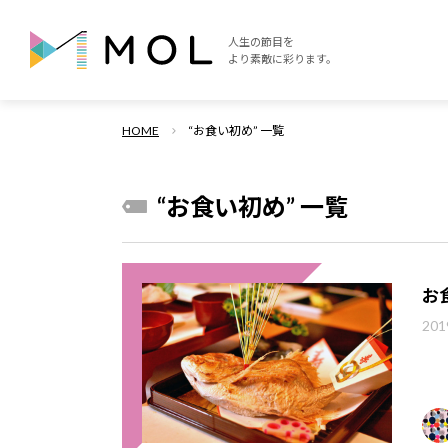
人生の節目を
より素敵に彩ります。
HOME
“お食い初め” 一覧
“お食い初め” 一覧
お
201