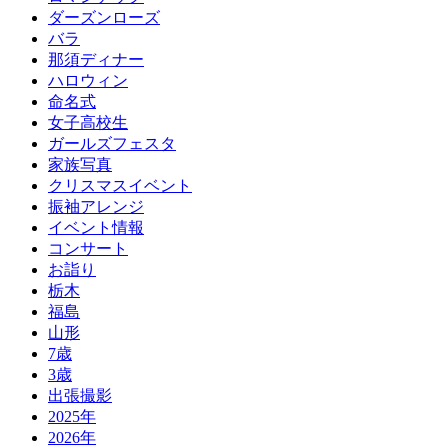
ダーズンローズ
バラ
那須ディナー
ハロウィン
命名式
女子高校生
ガールズフェスタ
家族写真
クリスマスイベント
振袖アレンジ
イベント情報
コンサート
お詣り
栃木
福島
山形
7歳
3歳
出張撮影
2025年
2026年