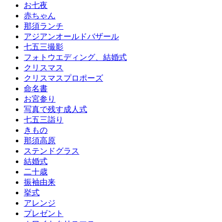
お七夜
赤ちゃん
那須ランチ
アジアンオールドバザール
七五三撮影
フォトウエディング、結婚式
クリスマス
クリスマスプロポーズ
命名書
お宮参り
写真で残す成人式
七五三詣り
きもの
那須高原
ステンドグラス
結婚式
二十歳
振袖由来
挙式
アレンジ
プレゼント