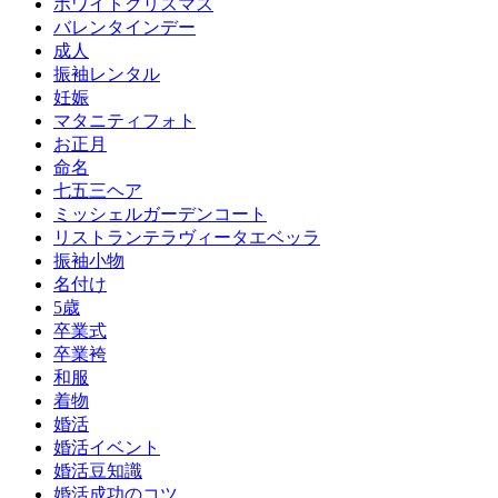
ホワイトクリスマス
バレンタインデー
成人
振袖レンタル
妊娠
マタニティフォト
お正月
命名
七五三ヘア
ミッシェルガーデンコート
リストランテラヴィータエベッラ
振袖小物
名付け
5歳
卒業式
卒業袴
和服
着物
婚活
婚活イベント
婚活豆知識
婚活成功のコツ