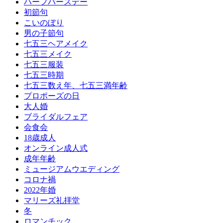
ハーフバースデー
初節句
こいのぼり
男の子節句
七五三ヘアメイク
七五三メイク
七五三服装
七五三時期
七五三数え年、七五三満年齢
プロポーズの日
大人婚
ブライダルフェア
会食会
18歳成人
オンライン成人式
成年年齢
ミュージアムウエディング
コロナ禍
2022年婚
マリーズ礼拝堂
冬
ロマンチック