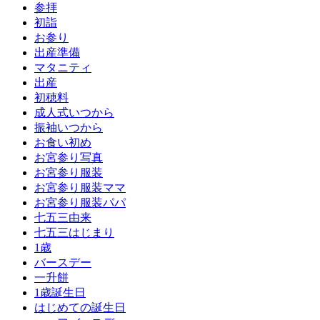
参拝
初詣
お参り
出産準備
マタニティ
出産
初穂料
成人式いつから
振袖いつから
お食い初め
お宮参り写真
お宮参り服装
お宮参り服装ママ
お宮参り服装パパ
七五三由来
七五三はじまり
1歳
バースデー
一升餅
1歳誕生日
はじめての誕生日