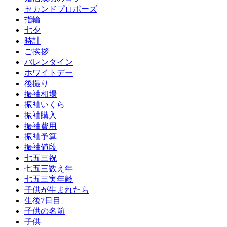
セカンドプロポーズ
指輪
七夕
時計
ご挨拶
バレンタイン
ホワイトデー
後撮り
振袖相場
振袖いくら
振袖購入
振袖費用
振袖予算
振袖値段
七五三祝
七五三数え年
七五三実年齢
子供が生まれたら
生後7日目
子供の名前
子供