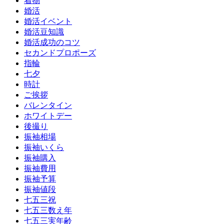
着物
婚活
婚活イベント
婚活豆知識
婚活成功のコツ
セカンドプロポーズ
指輪
七夕
時計
ご挨拶
バレンタイン
ホワイトデー
後撮り
振袖相場
振袖いくら
振袖購入
振袖費用
振袖予算
振袖値段
七五三祝
七五三数え年
七五三実年齢