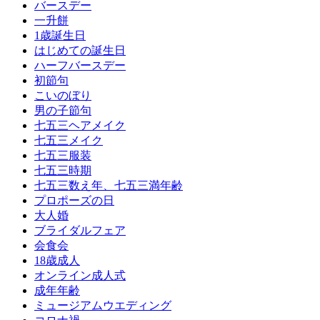
バースデー
一升餅
1歳誕生日
はじめての誕生日
ハーフバースデー
初節句
こいのぼり
男の子節句
七五三ヘアメイク
七五三メイク
七五三服装
七五三時期
七五三数え年、七五三満年齢
プロポーズの日
大人婚
ブライダルフェア
会食会
18歳成人
オンライン成人式
成年年齢
ミュージアムウエディング