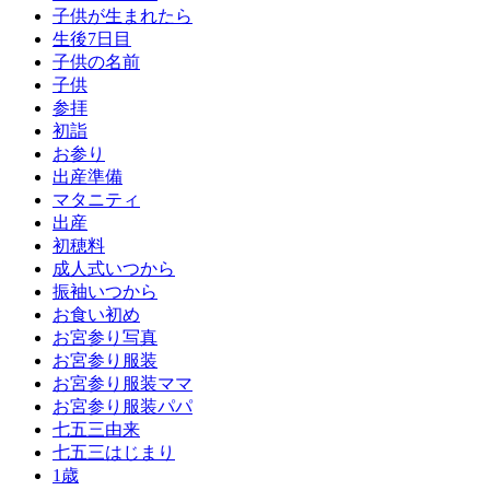
子供が生まれたら
生後7日目
子供の名前
子供
参拝
初詣
お参り
出産準備
マタニティ
出産
初穂料
成人式いつから
振袖いつから
お食い初め
お宮参り写真
お宮参り服装
お宮参り服装ママ
お宮参り服装パパ
七五三由来
七五三はじまり
1歳