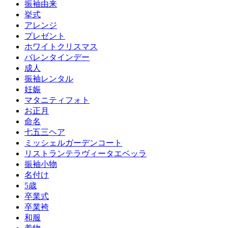
振袖由来
挙式
アレンジ
プレゼント
ホワイトクリスマス
バレンタインデー
成人
振袖レンタル
妊娠
マタニティフォト
お正月
命名
七五三ヘア
ミッシェルガーデンコート
リストランテラヴィータエベッラ
振袖小物
名付け
5歳
卒業式
卒業袴
和服