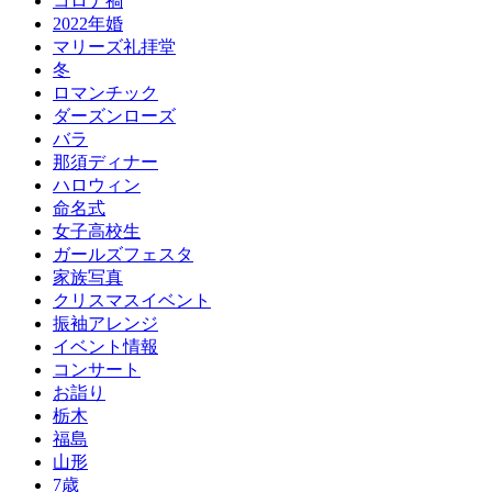
コロナ禍
2022年婚
マリーズ礼拝堂
冬
ロマンチック
ダーズンローズ
バラ
那須ディナー
ハロウィン
命名式
女子高校生
ガールズフェスタ
家族写真
クリスマスイベント
振袖アレンジ
イベント情報
コンサート
お詣り
栃木
福島
山形
7歳