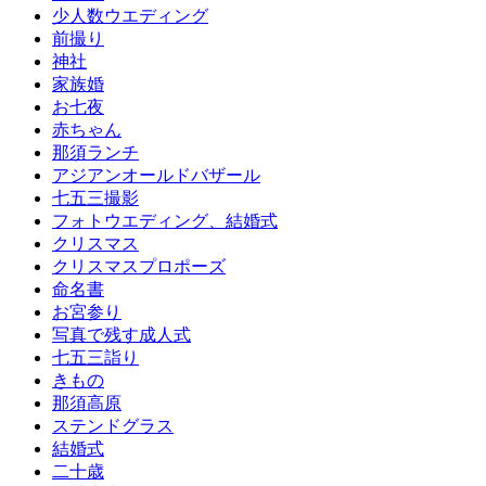
少人数ウエディング
前撮り
神社
家族婚
お七夜
赤ちゃん
那須ランチ
アジアンオールドバザール
七五三撮影
フォトウエディング、結婚式
クリスマス
クリスマスプロポーズ
命名書
お宮参り
写真で残す成人式
七五三詣り
きもの
那須高原
ステンドグラス
結婚式
二十歳