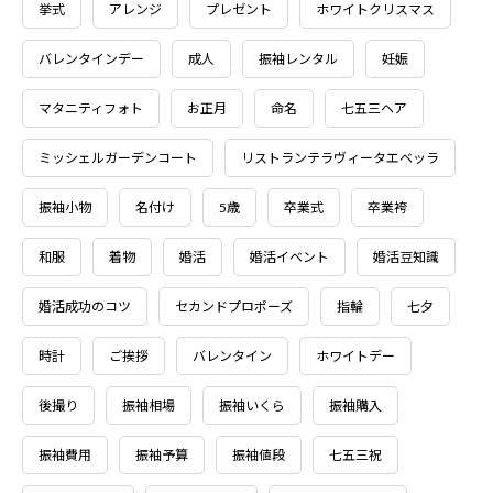
挙式
アレンジ
プレゼント
ホワイトクリスマス
バレンタインデー
成人
振袖レンタル
妊娠
マタニティフォト
お正月
命名
七五三ヘア
ミッシェルガーデンコート
リストランテラヴィータエベッラ
振袖小物
名付け
5歳
卒業式
卒業袴
和服
着物
婚活
婚活イベント
婚活豆知識
婚活成功のコツ
セカンドプロポーズ
指輪
七夕
時計
ご挨拶
バレンタイン
ホワイトデー
後撮り
振袖相場
振袖いくら
振袖購入
振袖費用
振袖予算
振袖値段
七五三祝