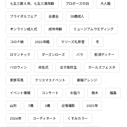
七五三数え年、七五三満年齢
プロポーズの日
大人婚
ブライダルフェア
会食会
18歳成人
オンライン成人式
成年年齢
ミュージアムウエディング
コロナ禍
2022年婚
マリーズ礼拝堂
冬
ロマンチック
ダーズンローズ
バラ
那須ディナー
ハロウィン
命名式
女子高校生
ガールズフェスタ
家族写真
クリスマスイベント
振袖アレンジ
イベント情報
コンサート
お詣り
栃木
福島
山形
7歳
3歳
出張撮影
2025年
2026年
コーディネート
くすみカラー