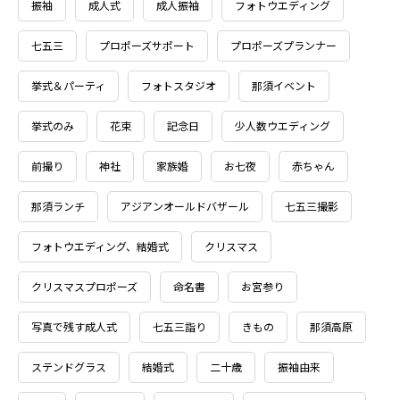
振袖
成人式
成人振袖
フォトウエディング
七五三
プロポーズサポート
プロポーズプランナー
挙式＆パーティ
フォトスタジオ
那須イベント
挙式のみ
花束
記念日
少人数ウエディング
前撮り
神社
家族婚
お七夜
赤ちゃん
那須ランチ
アジアンオールドバザール
七五三撮影
フォトウエディング、結婚式
クリスマス
クリスマスプロポーズ
命名書
お宮参り
写真で残す成人式
七五三詣り
きもの
那須高原
ステンドグラス
結婚式
二十歳
振袖由来