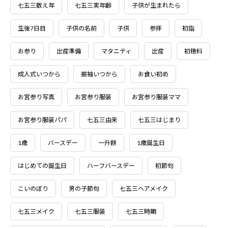
七五三数え年
七五三実年齢
子供が生まれたら
生後7日目
子供の名前
子供
参拝
初詣
お参り
出産準備
マタニティ
出産
初穂料
成人式いつから
振袖いつから
お食い初め
お宮参り写真
お宮参り服装
お宮参り服装ママ
お宮参り服装パパ
七五三由来
七五三はじまり
1歳
バースデー
一升餅
1歳誕生日
はじめての誕生日
ハーフバースデー
初節句
こいのぼり
男の子節句
七五三ヘアメイク
七五三メイク
七五三服装
七五三時期