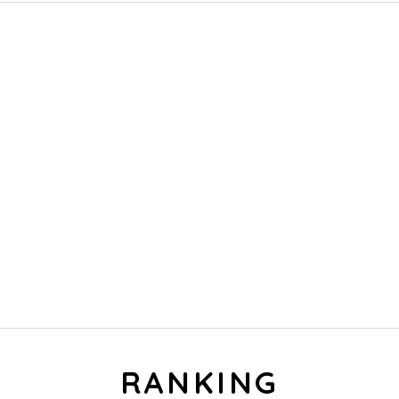
RECRUIT
鈴屋グループでは
一緒にはたらく仲間を募集しています！
RANKING