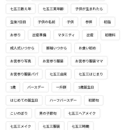
七五三数え年
七五三実年齢
子供が生まれたら
生後7日目
子供の名前
子供
参拝
初詣
お参り
出産準備
マタニティ
出産
初穂料
成人式いつから
振袖いつから
お食い初め
お宮参り写真
お宮参り服装
お宮参り服装ママ
お宮参り服装パパ
七五三由来
七五三はじまり
1歳
バースデー
一升餅
1歳誕生日
はじめての誕生日
ハーフバースデー
初節句
こいのぼり
男の子節句
七五三ヘアメイク
七五三メイク
七五三服装
七五三時期