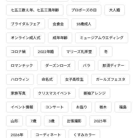
七五三数え年、七五三満年齢
プロポーズの日
大人婚
ブライダルフェア
会食会
18歳成人
オンライン成人式
成年年齢
ミュージアムウエディング
コロナ禍
2022年婚
マリーズ礼拝堂
冬
ロマンチック
ダーズンローズ
バラ
那須ディナー
ハロウィン
命名式
女子高校生
ガールズフェスタ
家族写真
クリスマスイベント
振袖アレンジ
イベント情報
コンサート
お詣り
栃木
福島
山形
7歳
3歳
出張撮影
2025年
2026年
コーディネート
くすみカラー