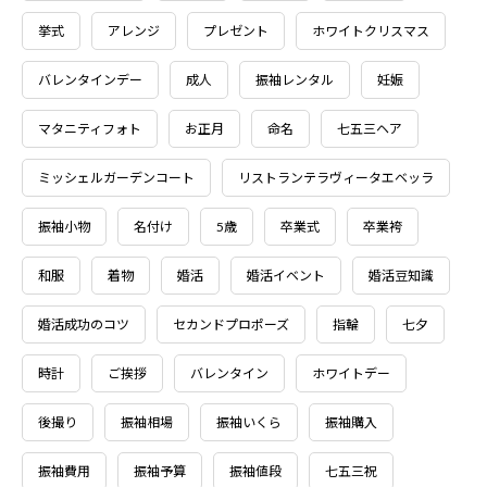
挙式
アレンジ
プレゼント
ホワイトクリスマス
バレンタインデー
成人
振袖レンタル
妊娠
マタニティフォト
お正月
命名
七五三ヘア
ミッシェルガーデンコート
リストランテラヴィータエベッラ
振袖小物
名付け
5歳
卒業式
卒業袴
和服
着物
婚活
婚活イベント
婚活豆知識
婚活成功のコツ
セカンドプロポーズ
指輪
七夕
時計
ご挨拶
バレンタイン
ホワイトデー
後撮り
振袖相場
振袖いくら
振袖購入
振袖費用
振袖予算
振袖値段
七五三祝