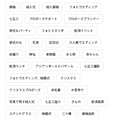
振袖
成人式
成人振袖
フォトウエディング
七五三
プロポーズサポート
プロポーズプランナー
挙式＆パーティ
フォトスタジオ
那須イベント
挙式のみ
花束
記念日
少人数ウエディング
前撮り
神社
家族婚
お七夜
赤ちゃん
那須ランチ
アジアンオールドバザール
七五三撮影
フォトウエディング、結婚式
クリスマス
クリスマスプロポーズ
命名書
お宮参り
写真で残す成人式
七五三詣り
きもの
那須高原
ステンドグラス
結婚式
二十歳
振袖由来