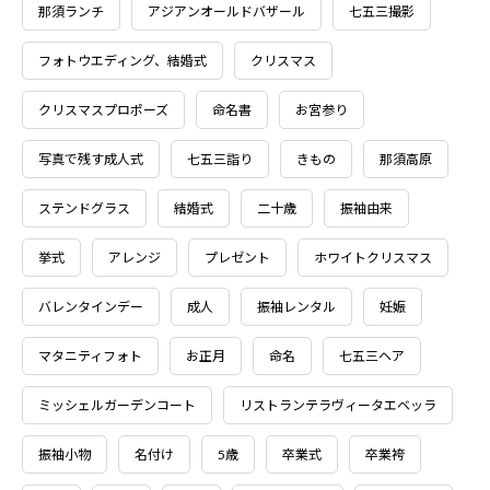
那須ランチ
アジアンオールドバザール
七五三撮影
フォトウエディング、結婚式
クリスマス
クリスマスプロポーズ
命名書
お宮参り
写真で残す成人式
七五三詣り
きもの
那須高原
ステンドグラス
結婚式
二十歳
振袖由来
挙式
アレンジ
プレゼント
ホワイトクリスマス
バレンタインデー
成人
振袖レンタル
妊娠
マタニティフォト
お正月
命名
七五三ヘア
ミッシェルガーデンコート
リストランテラヴィータエベッラ
振袖小物
名付け
5歳
卒業式
卒業袴