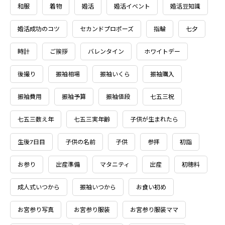
和服
着物
婚活
婚活イベント
婚活豆知識
婚活成功のコツ
セカンドプロポーズ
指輪
七夕
時計
ご挨拶
バレンタイン
ホワイトデー
後撮り
振袖相場
振袖いくら
振袖購入
振袖費用
振袖予算
振袖値段
七五三祝
七五三数え年
七五三実年齢
子供が生まれたら
生後7日目
子供の名前
子供
参拝
初詣
お参り
出産準備
マタニティ
出産
初穂料
成人式いつから
振袖いつから
お食い初め
お宮参り写真
お宮参り服装
お宮参り服装ママ