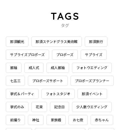
TAGS
タグ
那須観光
那須ステンドグラス美術館
那須旅行
サプライズプロポーズ
プロポーズ
サプライズ
振袖
成人式
成人振袖
フォトウエディング
七五三
プロポーズサポート
プロポーズプランナー
挙式＆パーティ
フォトスタジオ
那須イベント
挙式のみ
花束
記念日
少人数ウエディング
前撮り
神社
家族婚
お七夜
赤ちゃん