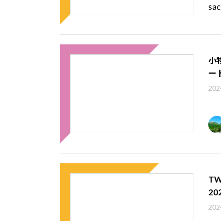
小
ー
202
T
2
202