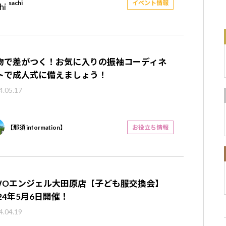
sachi
イベント情報
物で差がつく！お気に入りの振袖コーディネ
トで成人式に備えましょう！
4.05.17
【那須 information】
お役立ち情報
WOエンジェル大田原店【子ども服交換会】
024年5月6日開催！
4.04.19