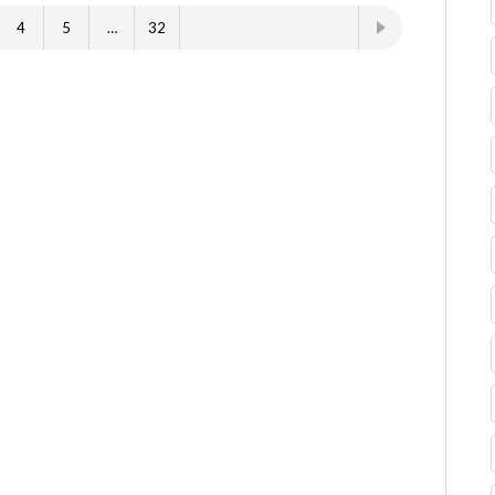
4
5
…
32