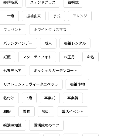
那須高原
ステンドグラス
結婚式
二十歳
振袖由来
挙式
アレンジ
プレゼント
ホワイトクリスマス
バレンタインデー
成人
振袖レンタル
妊娠
マタニティフォト
お正月
命名
七五三ヘア
ミッシェルガーデンコート
リストランテラヴィータエベッラ
振袖小物
名付け
5歳
卒業式
卒業袴
和服
着物
婚活
婚活イベント
婚活豆知識
婚活成功のコツ