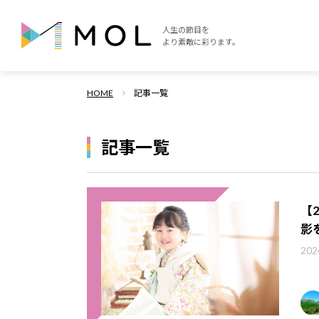
人生の節目を
より素敵に彩ります。
HOME
記事一覧
記事一覧
【
影
202