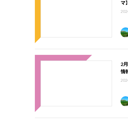
マ
202
2
情
202