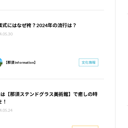
業式にはなぜ袴？2024年の流行は？
4.05.30
【那須 information】
文化情報
月は【那須ステンドグラス美術館】で癒しの時
を！
4.05.24