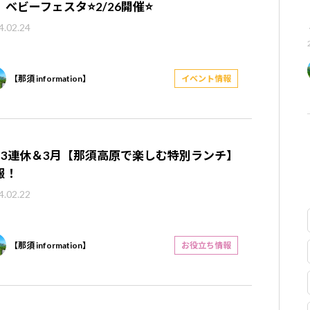
】ベビーフェスタ⭐2/26開催⭐
4.02.24
【那須 information】
イベント情報
月3連休＆3月【那須高原で楽しむ特別ランチ】
報！
4.02.22
【那須 information】
お役立ち情報