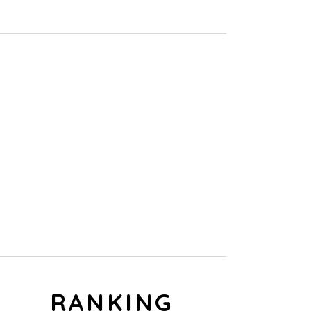
RECRUIT
鈴屋グループでは
一緒にはたらく仲間を募集しています！
RANKING