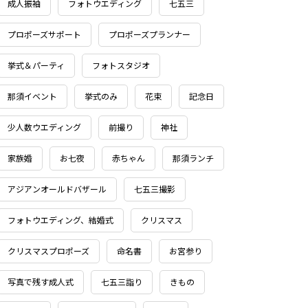
成人振袖
フォトウエディング
七五三
プロポーズサポート
プロポーズプランナー
挙式＆パーティ
フォトスタジオ
那須イベント
挙式のみ
花束
記念日
少人数ウエディング
前撮り
神社
家族婚
お七夜
赤ちゃん
那須ランチ
アジアンオールドバザール
七五三撮影
フォトウエディング、結婚式
クリスマス
クリスマスプロポーズ
命名書
お宮参り
写真で残す成人式
七五三詣り
きもの