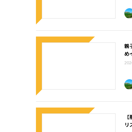
親
め
202
【
リ