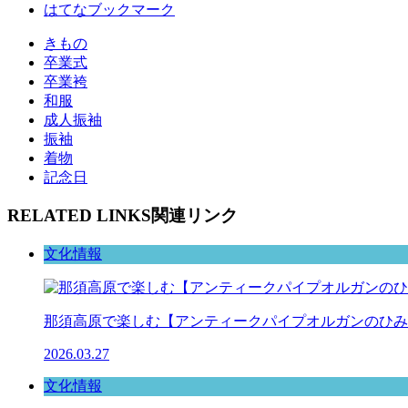
はてなブックマーク
きもの
卒業式
卒業袴
和服
成人振袖
振袖
着物
記念日
RELATED LINKS
関連リンク
文化情報
那須高原で楽しむ【アンティークパイプオルガンのひみ
2026.03.27
文化情報