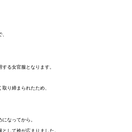
で、
用する女官服となります。
く取り締まられたため、
めになってから。
服として袴が広まりました。