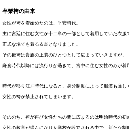
卒業袴の由来
女性が袴を着始めたのは、平安時代。
主に宮廷に住む女性が十二単の一部として着用していた衣服
正式な場でも着る衣裳となりました。
その後袴は貴族の正装のひとつとして広まっていきますが、
鎌倉時代以降には流行りが過ぎて、宮中に住む女性のみが着
時代が移り江戸時代になると、身分制度によって服装も厳し
女性の袴が禁止されてしまいます。
そののち、袴が再び女性たちの間に広まるのは明治時代の初
女性の教育が盛んになり女学校が設立される中で、新たな制